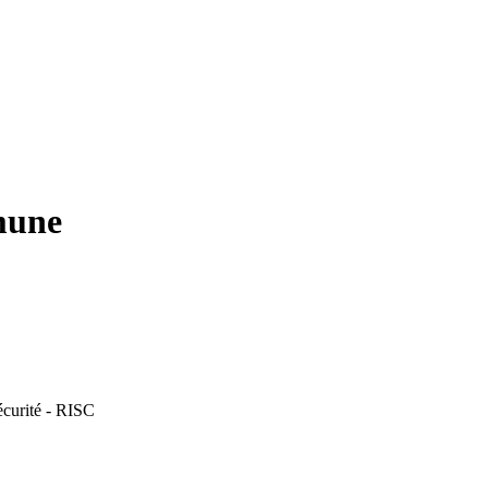
mune
écurité - RISC