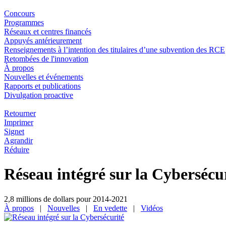
Concours
Programmes
Réseaux et centres financés
Appuyés antérieurement
Renseignements à l’intention des titulaires d’une subvention des RCE
Retombées de l'innovation
À propos
Nouvelles et événements
Rapports et publications
Divulgation proactive
Retourner
Imprimer
Signet
Agrandir
Réduire
Réseau intégré sur la Cybersécu
2,8 millions de dollars pour 2014-2021
À propos
|
Nouvelles
|
En vedette
|
Vidéos